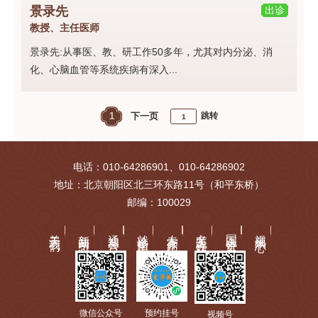
景录先
出诊
教授、主任医师
景录先:从事医、教、研工作50多年，尤其对内分泌、消
化、心脑血管等系统疾病有深入...
1
下一页
跳转
电话：010-64286901、010-64286902
地址：北京朝阳区北三环东路11号（和平东桥）
邮编：100029
关于我们
新闻动态
通知公告
就诊指南
专家介绍
名医工作站
国医讲堂
视频中心
微信公众号
预约挂号
视频号