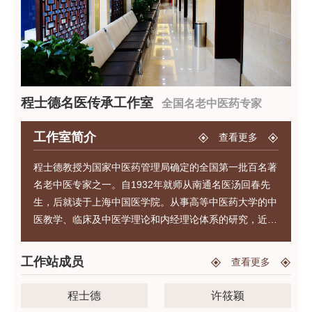
程士德名医传承工作室
全国名老中医药专家
工作室简介
查看更多
程士德教授为国家中医药管理局确定的全国第一批百名著
名老中医专家之一。自1932年就师从南通名医汤回春先
生，后就读于上海中国医学院。从事高等中医药大学的中
医教学、临床及中医学理论和内经理论体系的研究，近80
余年之久，在治疗痹证、咳嗽、胃脘痛、闭经、不孕不
育、失眠、抑郁等精神情志失调性疾病和一些疑难杂证积
工作站成员
查看更多
累丰富的经验和理论知识。晚年的程士德教授，作为中医
学界的大师，他集全国名老中医专家、中医教育家、中医
程士德
许筱颖
理论家、内经学家等名誉于一身，但是为将这些宝贵的知