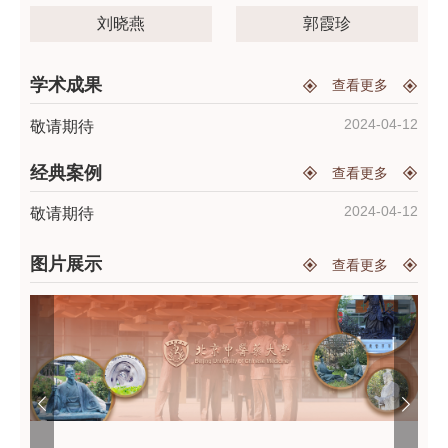
识传授给后人，建立了程士德名医工作室以供后学之用。
刘晓燕
郭霞珍
程士德名医工作室创建于2007年，是北京中医药薪火传
承“3+3”工程项目建设的第一批名医工作室。工作室在程
学术成果
查看更多
士德教授的学术继承人郭霞珍教授的主持下，已经建立了
一支研究继承程士德教授学术思想、抢救、挖掘和整理、
2024-04-12
敬请期待
宣传程士德名老中医临床经验临床经验的学术队伍。形成
了以程士德教授的研究生和学术继承人烟建华教授、郭霞
经典案例
查看更多
珍教授、苏晶教授、金光亮教授四位博士生导师为主要学
2024-04-12
敬请期待
术骨干，以刘晓燕教授、许筱颖副教授作为年轻学术继承
人为主的一支名医传承团队。 程士德名医工作室成立以
图片展示
查看更多
来，一直秉承程士德教授的学术思想、临证经验、中医辨
证思维，以平调扶正的学术思想为基础，在诊治妇女更年
期综合症、不孕不育症、闭经等月经病；胃脘痛、慢性胃
病、小儿消化不良；痹证、关节痹痛，头痛症；咳嗽，过
敏性鼻炎、皮疹等过敏性疾病；抑郁、失眠等精神情志失
调性疾病和一些疑难杂证疾病方面，建立了自己独特的治
疗方案。通过建设，程士德名老中医研究室已经成为开展
学术传承活动的平台和培养新一代名中医的孵化器。