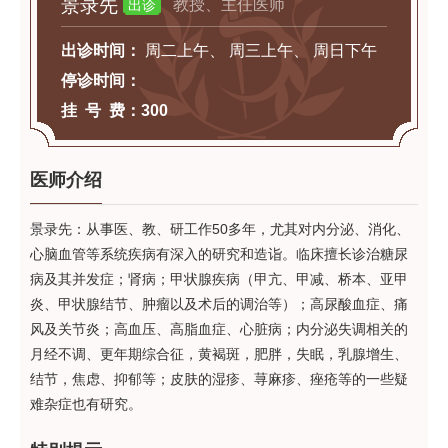
景录先
教授、主任医师
出诊
出诊时间：
周二上午、 周三上午、 周日下午
停诊时间：
挂 号 费：
300
医师介绍
景录先：
从事医、教、研工作50多年，尤其对内分泌、消化、
心脑血管等系统疾病有深入的研究和造诣。临床擅长诊治糖尿
病及其并发症；肾病；甲状腺疾病（甲亢、甲减、桥本、亚甲
炎、甲状腺结节、肿瘤以及术后的调治等）；高尿酸血症、痛
风及关节炎；高血压、高脂血症、心脏病；内分泌失调相关的
月经不调、更年期综合征，黄褐斑，肥胖，失眠，乳腺增生、
结节，焦虑、抑郁等；皮肤的湿疹、荨麻疹、痤疮等的一些疑
难杂症也有研究。