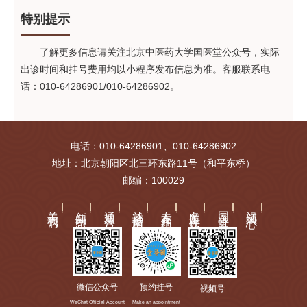
特别提示
了解更多信息请关注北京中医药大学国医堂公众号，实际
出诊时间和挂号费用均以小程序发布信息为准。客服联系电
话：010-64286901/010-64286902。
电话：010-64286901、010-64286902
地址：北京朝阳区北三环东路11号（和平东桥）
邮编：100029
关于我们
新闻动态
通知公告
就诊指南
专家介绍
名医工作站
国医讲堂
视频中心
微信公众号
预约挂号
视频号
WeChat Official Account
Make an appointment