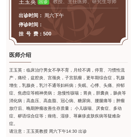
王玉英
教授、主任医师、研究生导师
出诊
出诊时间：
周六下午
停诊时间：
挂 号 费：
500
医师介绍
王玉英：
临床治疗男女不孕不育，月经不调，停育、习惯性流
产，痛经，盆腔炎、宫颈炎，子宫肌瘤，更年期综合症，乳腺
增生，乳腺炎，乳汁不通等妇科病；失眠、心悸、头痛、抑郁
症、焦虑症等精神类病； 急慢性咳喘；胃炎，胆囊炎，肠炎等
消化病；高血压、高血脂、冠心病、糖尿病、腰腿痛等；肿瘤
放疗后、晚期肿瘤改善生存质量； 小儿咳喘、厌食症、多动
症、秽语综合症等；痤疮、湿疹、荨麻疹皮肤疾病等疑难杂
症。
请注意：王玉英教授 周六下午14:30 出诊