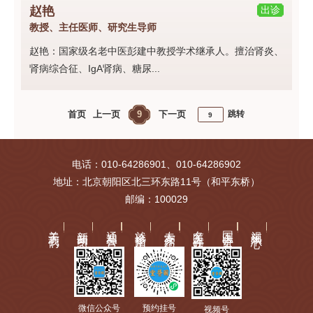
赵艳
出诊
教授、主任医师、研究生导师
赵艳：国家级名老中医彭建中教授学术继承人。擅治肾炎、
肾病综合征、IgA肾病、糖尿...
首页
上一页
9
下一页
跳转
电话：010-64286901、010-64286902
地址：北京朝阳区北三环东路11号（和平东桥）
邮编：100029
关于我们
新闻动态
通知公告
就诊指南
专家介绍
名医工作站
国医讲堂
视频中心
微信公众号
预约挂号
视频号