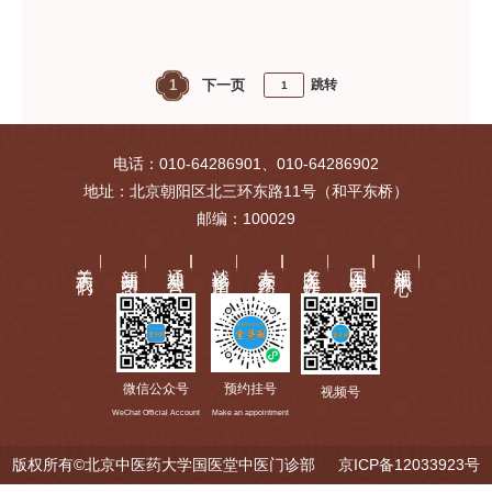
1
下一页
跳转
电话：010-64286901、010-64286902
地址：北京朝阳区北三环东路11号（和平东桥）
邮编：100029
关于我们
新闻动态
通知公告
就诊指南
专家介绍
名医工作站
国医讲堂
视频中心
微信公众号
预约挂号
视频号
WeChat Official Account
Make an appointment
版权所有©北京中医药大学国医堂中医门诊部
京ICP备12033923号