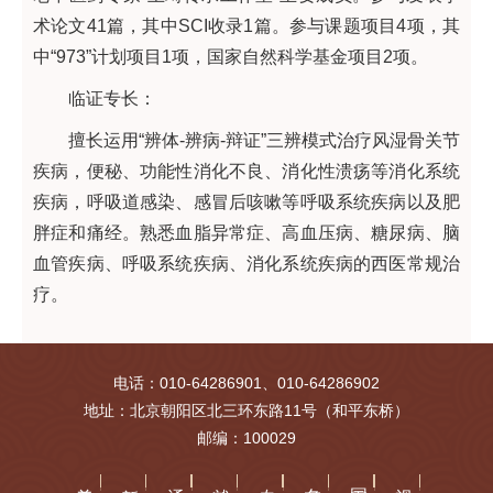
术论文41篇，其中SCI收录1篇。参与课题项目4项，其
中“973”计划项目1项，国家自然科学基金项目2项。
临证专长：
擅长运用“辨体-辨病-辩证”三辨模式治疗风湿骨关节
疾病，便秘、功能性消化不良、消化性溃疡等消化系统
疾病，呼吸道感染、感冒后咳嗽等呼吸系统疾病以及肥
胖症和痛经。熟悉血脂异常症、高血压病、糖尿病、脑
血管疾病、呼吸系统疾病、消化系统疾病的西医常规治
疗。
电话：010-64286901、010-64286902
地址：北京朝阳区北三环东路11号（和平东桥）
邮编：100029
关于我们
新闻动态
通知公告
就诊指南
专家介绍
名医工作站
国医讲堂
视频中心