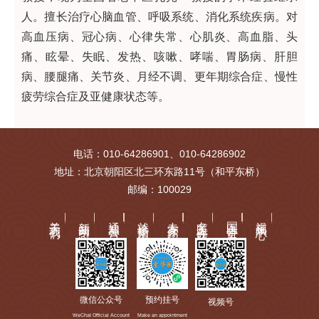
人。擅长治疗心脑血管、呼吸系统、消化系统疾病。对
高血压病、冠心病、心律失常、心肌炎、高血脂、头
痛、眩晕、失眠、发热、咳嗽、哮喘、胃肠病、肝胆
病、腰腿痛、关节炎、月经不调、更年期综合症、慢性
疲劳综合症及亚健康状态等。
电话：010-64286901、010-64286902
地址：北京朝阳区北三环东路11号（和平东桥）
邮编：100029
关于我们
新闻动态
通知公告
就诊指南
专家介绍
名医工作站
国医讲堂
视频中心
微信公众号
预约挂号
视频号
WeChat Official Account
Make an appointment