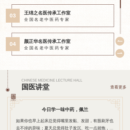
验”为宗
领下，
王绵之名医传承工作室
03
07
论体系
全国名老中医药专家
加以推
用。通
体系，
颜正华名医传承工作室
04
08
思想交
全国名老中医药专家
受惠。
CHINESE MEDICINE LECTURE HALL
国医讲堂
查看更多
国医堂
艾在三伏，补在身阳
《黄帝内经》有云：“针所不为，灸之所宜。”