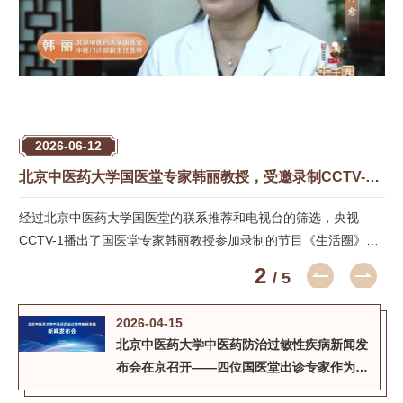
2026-06-12
医药大学国医堂专家赵继福教授，受邀录制CCTV-1《生活圈》讲述口中异味
北京中医药大学国医堂专家韩丽教授，受邀录制CCTV-1《生活圈》讲述茶艺疗愈
经过北京中医药大学国医堂的联系推荐和电视台的筛选，央视
国
CCTV-1播出了国医堂专家韩丽教授参加录制的节目《生活圈》，
药
讲述茶艺疗愈。
绍
2
/ 5
2026-04-15
北京中医药大学中医药防治过敏性疾病新闻发
布会在京召开——四位国医堂出诊专家作为核
心成员发布创新成果