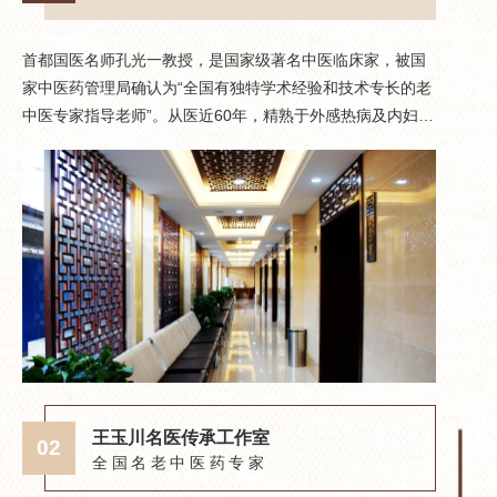
首都国医名师孔光一教授，是国家级著名中医临床家，被国
聂惠民
家中医药管理局确认为“全国有独特学术经验和技术专长的老
药专家
中医专家指导老师”。从医近60年，精熟于外感热病及内妇儿
医名师
科疾病的诊疗，擅长治疗各种疑难杂症，在肝病、月经病、
事中医
不孕症、胃肠疾患、胸痹、咳嗽、喘证、痹证、肿瘤等疾
才，是
病，具备一整套独特的辨治思路。 孔光一名医传承工作室于
师。聂
2008年5月正式启动，工作重点为系统总结凝炼孔光一教授
论体系
五十余年中医临床学术思想及特色，参与建立名老中医临证
方治疗
信息平台，培养中医药事业人才，为首都名老中医学术思想
系统为
传承作贡献；工作站成员致力于发扬名老中医的治学精神和
炎、冠
道德风貌，研究推广其学术思想和经验特色，提高中医药治
综合症
疗保健作用的社会效益。
杂病，深受广大患者
２００９
京中医药
王玉川名医传承工作室
02
06
年1月
全国名老中医药专家
室建设项